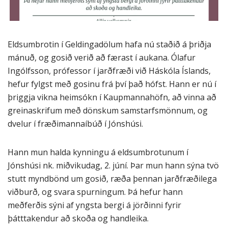
Eldsumbrotin í Geldingadölum hafa nú staðið á þriðja
mánuð, og gosið verið að færast í aukana. Ólafur
Ingólfsson, prófessor í jarðfræði við Háskóla Íslands,
hefur fylgst með gosinu frá því það hófst. Hann er nú í
þriggja vikna heimsókn í Kaupmannahöfn, að vinna að
greinaskrifum með dönskum samstarfsmönnum, og
dvelur í fræðimannaíbúð í Jónshúsi.
Hann mun halda kynningu á eldsumbrotunum í
Jónshúsi nk. miðvikudag, 2. júní. Þar mun hann sýna tvö
stutt myndbönd um gosið, ræða þennan jarðfræðilega
viðburð, og svara spurningum. Þá hefur hann
meðferðis sýni af yngsta bergi á jörðinni fyrir
þátttakendur að skoða og handleika.