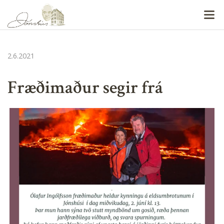
V
2.6.2021
Fræðimaður segir frá