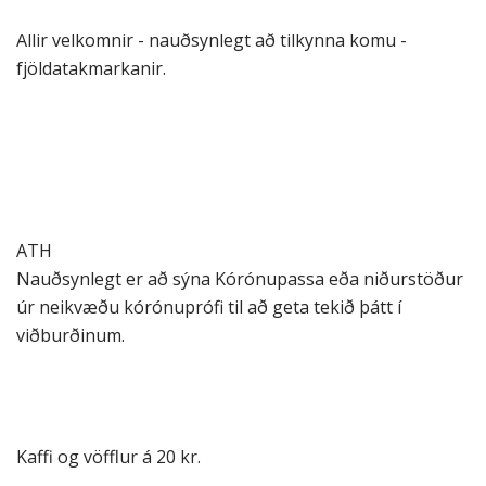
Allir velkomnir - nauðsynlegt að tilkynna komu -
fjöldatakmarkanir.
ATH
Nauðsynlegt er að sýna Kórónupassa eða niðurstöður
úr neikvæðu kórónuprófi til að geta tekið þátt í
viðburðinum.
Kaffi og vöfflur á 20 kr.