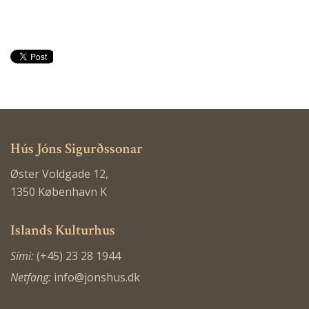
Hús Jóns Sigurðssonar
Øster Voldgade 12,
1350 København K
Islands Kulturhus
Sími:
(+45) 23 28 1944
Netfang:
info@jonshus.dk