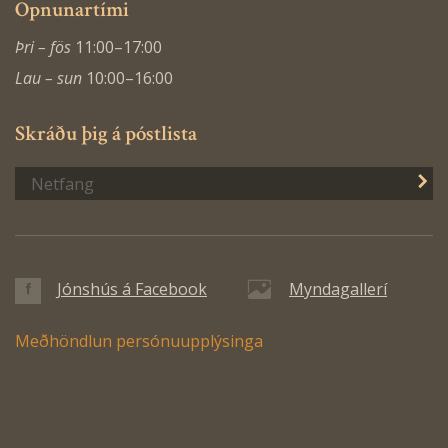
Opnunartími
Þri – fös
11:00–17:00
Lau – sun
10:00–16:00
Skráðu þig á póstlista
S
Jónshús á Facebook
Myndagallerí
Meðhöndlun persónuupplýsinga