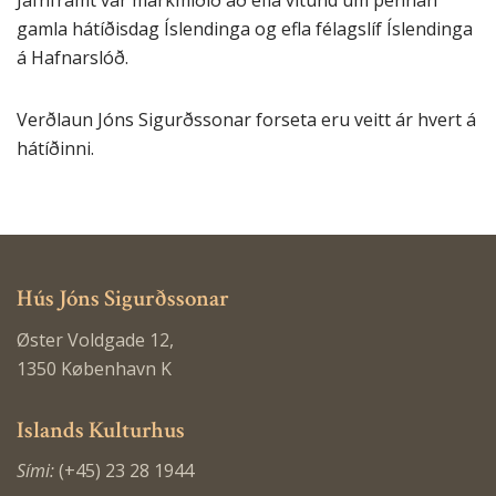
Jafnframt var markmiðið að efla vitund um þennan
gamla hátíðisdag Íslendinga og efla félagslíf Íslendinga
á Hafnarslóð.
Verðlaun Jóns Sigurðssonar forseta eru veitt ár hvert á
hátíðinni.
Hús Jóns Sigurðssonar
Øster Voldgade 12,
1350 København K
Islands Kulturhus
Sími:
(+45) 23 28 1944