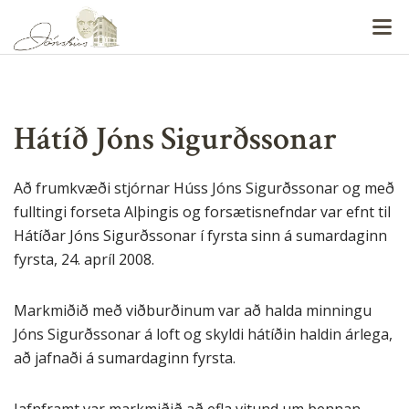
V
Hátíð Jóns Sigurðssonar
Að frumkvæði stjórnar Húss Jóns Sigurðssonar og með
fulltingi forseta Alþingis og forsætisnefndar var efnt til
Hátíðar Jóns Sigurðssonar í fyrsta sinn á sumardaginn
fyrsta, 24. apríl 2008.
Markmiðið með viðburðinum var að halda minningu
Jóns Sigurðssonar á loft og skyldi hátíðin haldin árlega,
að jafnaði á sumardaginn fyrsta.