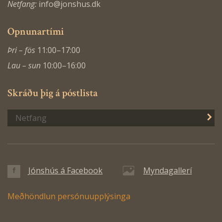
Netfang:
info@jonshus.dk
Opnunartími
Þri – fös
11:00–17:00
Lau – sun
10:00–16:00
Skráðu þig á póstlista
S
Jónshús á Facebook
Myndagallerí
Meðhöndlun persónuupplýsinga