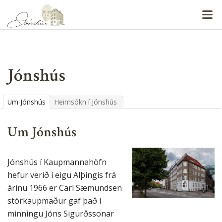
V
Jónshús
Um Jónshús
Heimsókn í Jónshús
Um Jónshús
Jónshús í Kaupmannahöfn
hefur verið í eigu Alþingis frá
árinu 1966 er Carl Sæmundsen
stórkaupmaður gaf það í
minningu Jóns Sigurðssonar