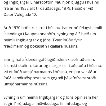
og Ingibjargar Einarsdóttur. Þau hjón bjuggu í húsinu
frá árinu 1852 allt til dauðadags, 1879. Húsið er við
Øster Voldgade 12.
Árið 1970 hófst rekstur í húsinu. Þar er nú félagsheimili
Íslendinga í Kaupmannahöfn, sýninging á 3.hæð um
heimili Ingibjargar og Jóns. Tvær íbúðir fyrir
fræðimenn og bókasafn í kjallara hússins.
Einnig hafa Íslendingafélagið, íslenski söfnuðurinn,
íslenski skólinn, kórar og margir fleiri aðstöðu í húsinu.
Þá er íbúð umsjónarmanns í húsinu, en þar var áður
íbúð sendiráðsprests sem gegndi þá jafnframt stöðu
umsjónarmanns hússins.
Sýningin um heimili Ingibjargar og Jóns opin sem hér
segir: Þriðjudaga, miðvikudaga, fimmtudaga og