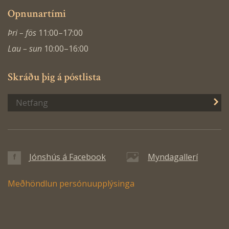
Opnunartími
Þri – fös
11:00–17:00
Lau – sun
10:00–16:00
Skráðu þig á póstlista
S
Jónshús á Facebook
Myndagallerí
Meðhöndlun persónuupplýsinga