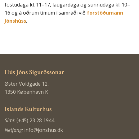
föstudaga kl. 11–17, laugardaga og sunnudaga kl. 10–
16 og á öðrum tímum í samráði við
forstöðumann
Jónshúss
.
Hús Jóns Sigurðssonar
Øster Voldgade 12,
1350 København K
Islands Kulturhus
Sími:
(+45) 23 28 1944
Netfang:
info@jonshus.dk