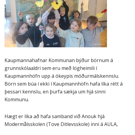
Kaupmannahafnar Kommunan býður börnum á
grunnskólaaldri sem eru með lögheimili í
Kaupmannhöfn upp á ókeypis móðurmálskennslu.
Börn sem búa í ekki í Kaupmannhöfn hafa líka rétt á
þessari kennslu, en þurfa sækja um hjá sinni
Kommunu.
Hægt er líka að hafa samband við Anouk hjá
Modermålsskolen (Tove Ditlevsskole) inni á AULA,