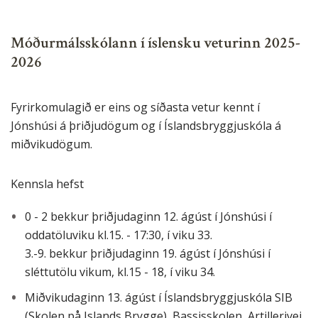
Móðurmálsskólann í íslensku veturinn 2025-
2026
Fyrirkomulagið er eins og síðasta vetur kennt í
Jónshúsi á þriðjudögum og í Íslandsbryggjuskóla á
miðvikudögum.
Kennsla hefst
0 - 2 bekkur þriðjudaginn 12. ágúst í Jónshúsi í
oddatöluviku kl.15. - 17:30, í viku 33.
3.-9. bekkur þriðjudaginn 19. ágúst í Jónshúsi í
sléttutölu vikum, kl.15 - 18, í viku 34.
Miðvikudaginn 13. ágúst í Íslandsbryggjuskóla SIB
(Skolen på Islands Brygge), Bassisskolen, Artillerivej