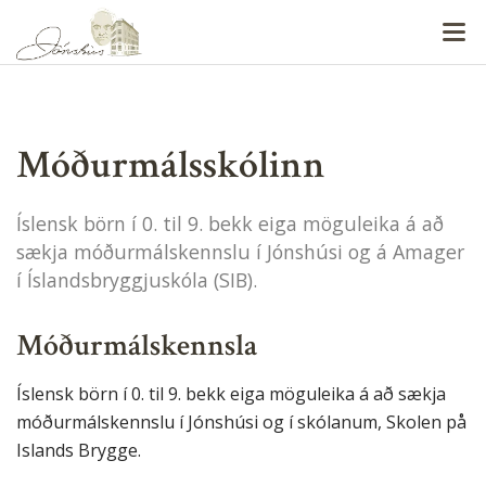
V
Móðurmálsskólinn
Íslensk börn í 0. til 9. bekk eiga möguleika á að
sækja móðurmálskennslu í Jónshúsi og á Amager
í Íslandsbryggjuskóla (SIB).
Móðurmálskennsla
Íslensk börn í 0. til 9. bekk eiga möguleika á að sækja
móðurmálskennslu í Jónshúsi og í skólanum, Skolen på
Islands Brygge.