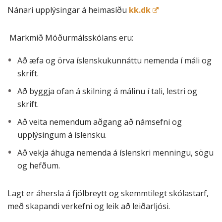
Nánari upplýsingar á heimasíðu
kk.dk
Markmið Móðurmálsskólans eru:
Að æfa og örva íslenskukunnáttu nemenda í máli og
skrift.
Að byggja ofan á skilning á málinu í tali, lestri og
skrift.
Að veita nemendum aðgang að námsefni og
upplýsingum á íslensku.
Að vekja áhuga nemenda á íslenskri menningu, sögu
og hefðum.
Lagt er áhersla á fjölbreytt og skemmtilegt skólastarf,
með skapandi verkefni og leik að leiðarljósi.