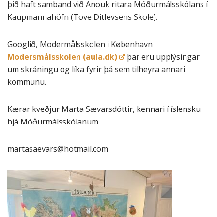
þið haft samband við Anouk ritara Móðurmálsskólans í
Kaupmannahöfn (Tove DitIevsens Skole).
Googlið, Modermålsskolen i København
Modersmålsskolen (aula.dk)
þar eru upplýsingar
um skráningu og líka fyrir þá sem tilheyra annari
kommunu.
Kærar kveðjur Marta Sævarsdóttir, kennari í íslensku
hjá Móðurmálsskólanum
martasaevars@hotmail.com