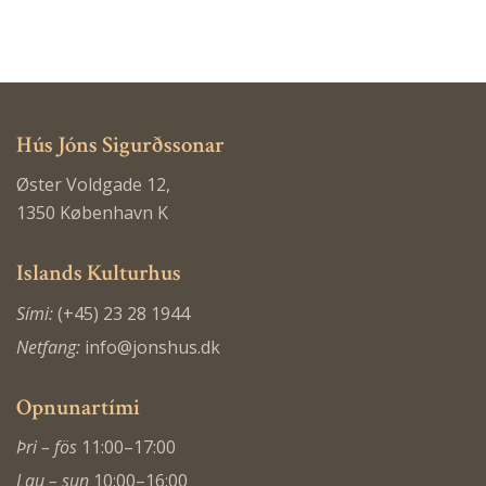
Hús Jóns Sigurðssonar
Øster Voldgade 12,
1350 København K
Islands Kulturhus
Sími:
(+45) 23 28 1944
Netfang:
info@jonshus.dk
Opnunartími
Þri – fös
11:00–17:00
Lau – sun
10:00–16:00