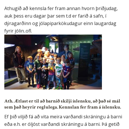
Athugið að kennsla fer fram annan hvorn þriðjudag,
auk þess eru dagar þar sem t.d er farið á safn, í
dýragarðinn og jólapiparkökudagur einn laugardag
fyrir jólin..ofl.
Ath. Ætlast er til að barnið skilji íslensku, að það sé mál
sem það heyrir reglulega. Kennslan fer fram á íslensku.
Ef þið viljið fá að vita meira varðandi skráningu á barni
eða e.h. er óljóst varðandi skráningu á barni. Þá getið