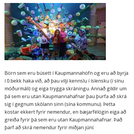
Börn sem eru búsett í Kaupmannahöfn og eru að byrja
í 0.bekk haka við, að þau vilji kennslu í íslensku (í sínu
móðurmáli) og eiga trygga skráningu. Annað gildir um
þá sem eru utan Kaupmannahafnar þau þurfa að skrá
sig í gegnum skólann sinn (sína kommunu). Þetta
kostar ekkert fyrir nemendur, en bæjarfélögin eiga að
greiða fyrir þá sem eru utan Kaupmannahafnar. Það
þarf að skrá nemendur fyrir miðjan júní.