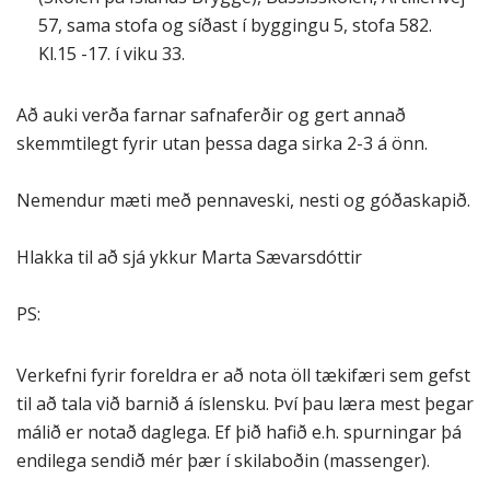
57, sama stofa og síðast í byggingu 5, stofa 582.
Kl.15 -17. í viku 33.
Að auki verða farnar safnaferðir og gert annað
skemmtilegt fyrir utan þessa daga sirka 2-3 á önn.
Nemendur mæti með pennaveski, nesti og góðaskapið.
Hlakka til að sjá ykkur Marta Sævarsdóttir
PS:
Verkefni fyrir foreldra er að nota öll tækifæri sem gefst
til að tala við barnið á íslensku. Því þau læra mest þegar
málið er notað daglega. Ef þið hafið e.h. spurningar þá
endilega sendið mér þær í skilaboðin (massenger).