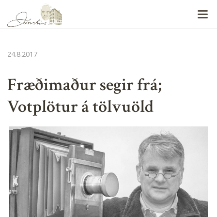
V
24.8.2017
Fræðimaður segir frá;
Votplötur á tölvuöld