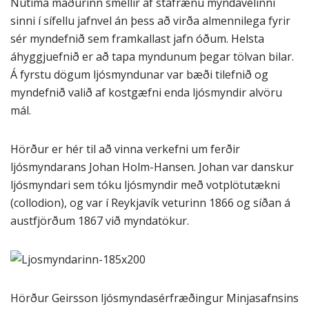
Nútíma maðurinn smellir af stafrænu myndavélinni
sinni í sífellu jafnvel án þess að virða almennilega fyrir
sér myndefnið sem framkallast jafn óðum. Helsta
áhyggjuefnið er að tapa myndunum þegar tölvan bilar.
Á fyrstu dögum ljósmyndunar var bæði tilefnið og
myndefnið valið af kostgæfni enda ljósmyndir alvöru
má
l.
Hörður er hér til að vinna verkefni um ferðir
ljósmyndarans Johan Holm-Hansen. Johan var danskur
ljósmyndari sem tóku ljósmyndir með votplötutækni
(collodion), og var í Reykjavík veturinn 1866 og síðan á
austfjörðum 1867 við myndatökur.
Hörður Geirsson ljósmyndasérfræðingur Minjasafnsins