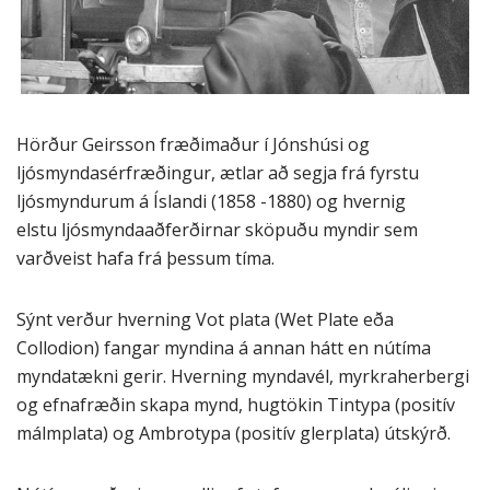
Hörður Geirsson fræðimaður í Jónshúsi og
ljósmyndasérfræðingur, ætlar að segja frá fyrstu
ljósmyndurum á Íslandi (1858 -1880) og hvernig
elstu ljósmyndaaðferðirnar sköpuðu myndir sem
varðveist hafa frá þessum tíma.
Sýnt verður hverning Vot plata (Wet Plate eða
Collodion) fangar myndina á annan hátt en nútíma
myndatækni gerir. Hverning myndavél, myrkraherbergi
og efnafræðin skapa mynd, hugtökin Tintypa (positív
málmplata) og Ambrotypa (positív glerplata) útskýrð.