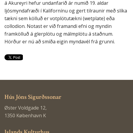
á Akureyri hefur undanfarið ár numið 19. aldar
ljósmyndafræði í Kalifornínu og gert tilraunir með slíka
tækni sem kölluð er votplötutækni (wetplate) eða
collodion. Notast er við framandi efni og myndin
framkölluð á glerplötu og málmplötu á staðnum.
Hörður er nú að smíða eigin myndavél frá grunni.
Hús Jóns Sigurðssonar
Øster Voldgade 12,
1350 København K
Islands Kulturhus