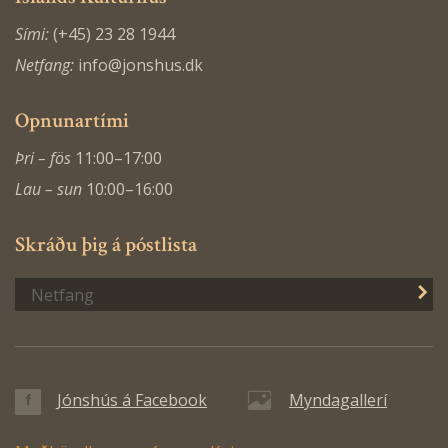
Sími:
(+45) 23 28 1944
Netfang:
info@jonshus.dk
Opnunartími
Þri – fös
11:00–17:00
Lau – sun
10:00–16:00
Skráðu þig á póstlista
S
Jónshús á Facebook
Myndagallerí