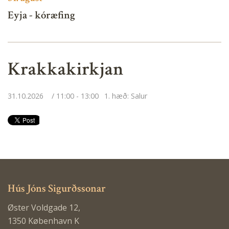
Eyja - kóræfing
Krakkakirkjan
31.10.2026
11:00 - 13:00
1. hæð: Salur
Hús Jóns Sigurðssonar
Øster Voldgade 12,
1350 København K