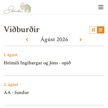
V
Viðburðir
Ágúst
2026
«
»
1.
ágúst
Heimili Ingibargar og Jóns - opið
2.
ágúst
AA - fundur