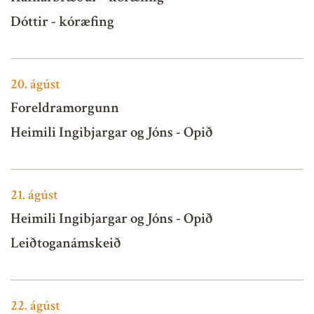
Dóttir - kóræfing
20.
ágúst
Foreldramorgunn
Heimili Ingibjargar og Jóns - Opið
21.
ágúst
Heimili Ingibjargar og Jóns - Opið
Leiðtoganámskeið
22.
ágúst