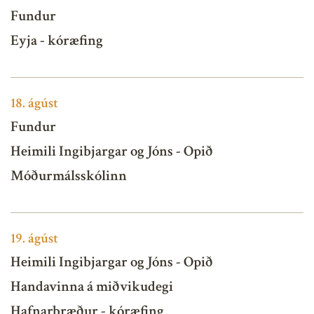
Fundur
Eyja - kóræfing
18.
ágúst
Fundur
Heimili Ingibjargar og Jóns - Opið
Móðurmálsskólinn
19.
ágúst
Heimili Ingibjargar og Jóns - Opið
Handavinna á miðvikudegi
Hafnarbræður - kóræfing