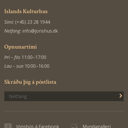
Islands Kulturhus
Sími:
(+45) 23 28 1944
Netfang:
info@jonshus.dk
Opnunartími
Þri – fös
11:00–17:00
Lau – sun
10:00–16:00
Skráðu þig á póstlista
S
Jónshús á Facebook
Myndagallerí