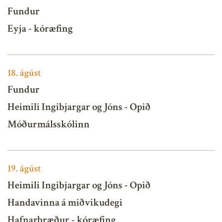
Fundur
Eyja - kóræfing
18.
ágúst
Fundur
Heimili Ingibjargar og Jóns - Opið
Móðurmálsskólinn
19.
ágúst
Heimili Ingibjargar og Jóns - Opið
Handavinna á miðvikudegi
Hafnarbræður - kóræfing