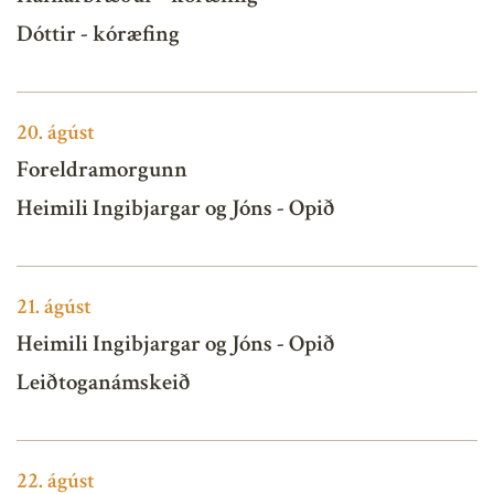
Dóttir - kóræfing
20.
ágúst
Foreldramorgunn
Heimili Ingibjargar og Jóns - Opið
21.
ágúst
Heimili Ingibjargar og Jóns - Opið
Leiðtoganámskeið
22.
ágúst