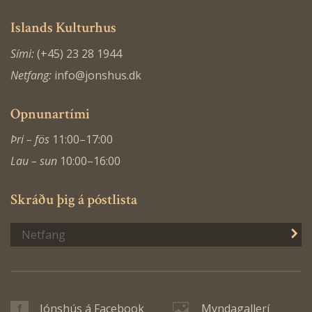
Islands Kulturhus
Sími:
(+45) 23 28 1944
Netfang:
info@jonshus.dk
Opnunartími
Þri – fös
11:00–17:00
Lau – sun
10:00–16:00
Skráðu þig á póstlista
S
Jónshús á Facebook
Myndagallerí