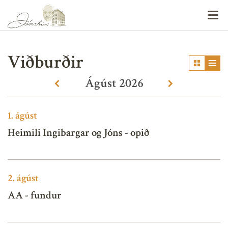
V
Viðburðir
Ágúst
2026
«
»
1.
ágúst
Heimili Ingibargar og Jóns - opið
2.
ágúst
AA - fundur