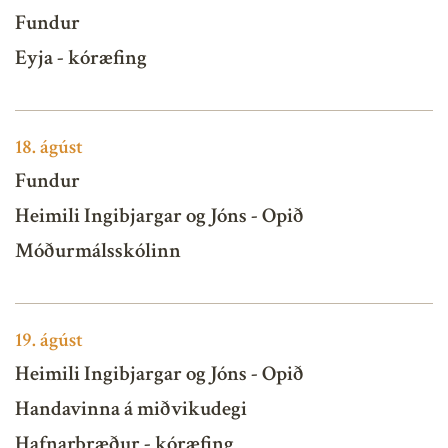
Fundur
Eyja - kóræfing
18.
ágúst
Fundur
Heimili Ingibjargar og Jóns - Opið
Móðurmálsskólinn
19.
ágúst
Heimili Ingibjargar og Jóns - Opið
Handavinna á miðvikudegi
Hafnarbræður - kóræfing