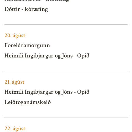
Dóttir - kóræfing
20.
ágúst
Foreldramorgunn
Heimili Ingibjargar og Jóns - Opið
21.
ágúst
Heimili Ingibjargar og Jóns - Opið
Leiðtoganámskeið
22.
ágúst