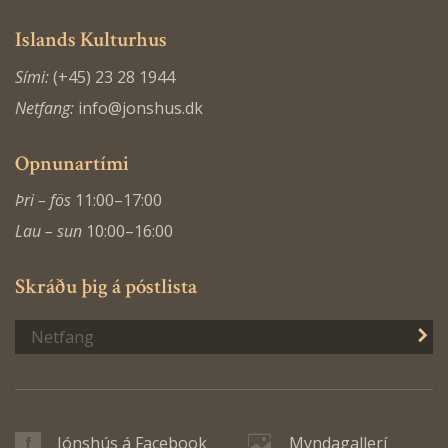
Islands Kulturhus
Sími:
(+45) 23 28 1944
Netfang:
info@jonshus.dk
Opnunartími
Þri – fös
11:00–17:00
Lau – sun
10:00–16:00
Skráðu þig á póstlista
S
Jónshús á Facebook
Myndagallerí