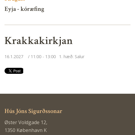
Eyja - kóræfing
Krakkakirkjan
16.1.2027
11:00 - 13:00
1. hæð: Salur
Hús Jóns Sigurðssonar
Øster Voldgade 12,
1350 København K