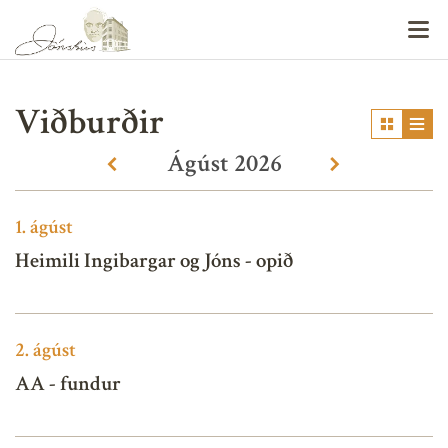
V
Viðburðir
Ágúst
2026
«
»
1.
ágúst
Heimili Ingibargar og Jóns - opið
2.
ágúst
AA - fundur