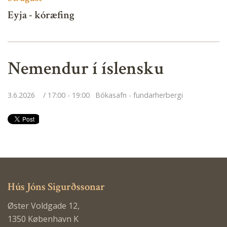
Eyja - kóræfing
Nemendur í íslensku
3.6.2026
17:00 - 19:00
Bókasafn - fundarherbergi
Hús Jóns Sigurðssonar
Øster Voldgade 12,
1350 København K