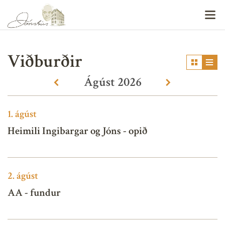
V
Viðburðir
Ágúst
2026
«
»
1.
ágúst
Heimili Ingibargar og Jóns - opið
2.
ágúst
AA - fundur