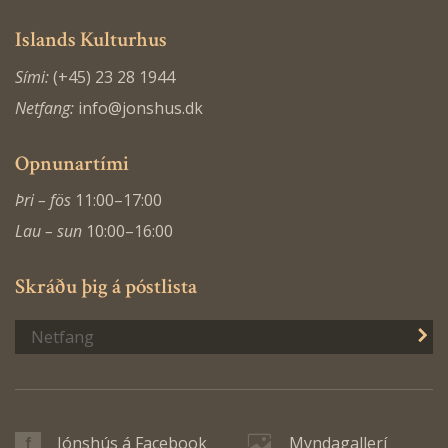
Islands Kulturhus
Sími:
(+45) 23 28 1944
Netfang:
info@jonshus.dk
Opnunartími
Þri – fös
11:00–17:00
Lau – sun
10:00–16:00
Skráðu þig á póstlista
S
Jónshús á Facebook
Myndagallerí