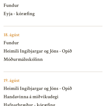
Fundur
Eyja - kóræfing
18.
ágúst
Fundur
Heimili Ingibjargar og Jóns - Opið
Móðurmálsskólinn
19.
ágúst
Heimili Ingibjargar og Jóns - Opið
Handavinna á miðvikudegi
Hafnarbræður - kóræfing