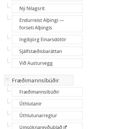
Ný félagsrit
Endurreist Alþingi —
forseti Alþingis
Ingibjörg Einarsdóttir
Sjálfstæðisbaráttan
Við Austurvegg
-
Fræðimannsíbúðir
Fræðimannsíbúðir
Úthlutanir
Úthlutunarreglur
Umsóknareyðublað