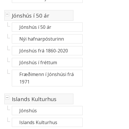
-
Jónshús í 50 ár
Jónshús í 50 ár
Nýi hafnarpósturinn
Jónshús frá 1860-2020
Jónshús í fréttum
Fræðimenn í Jónshúsi frá
1971
-
Islands Kulturhus
Jónshús
Islands Kulturhus