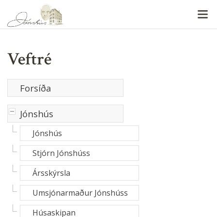
V
Veftré
Forsíða
-
Jónshús
Jónshús
Stjórn Jónshúss
Ársskýrsla
Umsjónarmaður Jónshúss
Húsaskipan