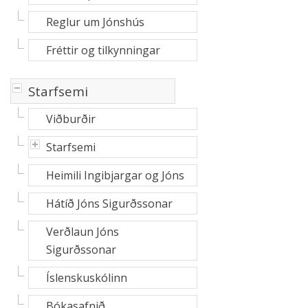
Reglur um Jónshús
Fréttir og tilkynningar
-
Starfsemi
Viðburðir
+
Starfsemi
Heimili Ingibjargar og Jóns
Hátíð Jóns Sigurðssonar
Verðlaun Jóns
Sigurðssonar
Íslenskuskólinn
Bókasafnið