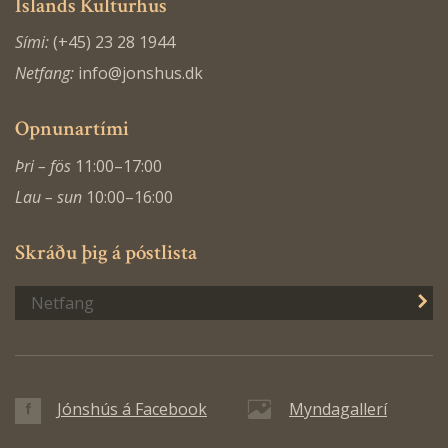
Islands Kulturhus
Sími:
(+45) 23 28 1944
Netfang:
info@jonshus.dk
Opnunartími
Þri – fös
11:00–17:00
Lau – sun
10:00–16:00
Skráðu þig á póstlista
S
Jónshús á Facebook
Myndagallerí