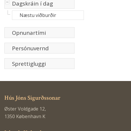
-
Dagskráin í dag
Næstu viðburðir
Opnunartími
Persónuvernd
Sprettigluggi
Hús Jóns Sigurðssonar
Øster Voldgade 12,
1350 København K