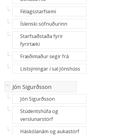
Félagsstarfsemi
Íslenski söfnuðurinn
Starfsaðstaða fyrir
fyrirtæki
Fræðimaður segir frá
Listsýningar í sal Jónshúss
-
Jón Sigurðsson
Jón Sigurðsson
Stúdentshúfa og
verslunarstörf
Háskólanám og aukastörf