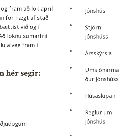
 og fram að lok apríl
Jónshús
in fór hægt af stað
ættist við og í
Stjórn
 Að loknu sumarfríi
Jónshúss
llu alveg fram í
Ársskýrsla
Umsjónarma
m hér segir:
ður Jónshúss
Húsaskipan
Reglur um
Jónshús
iðjudögum