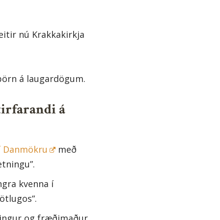
itir nú Krakkakirkja
börn á laugardögum.
tirfarandi á
u í Danmökru
með
tningu”.
ngra kvenna í
ötlugos“.
æðingur og fræðimaður