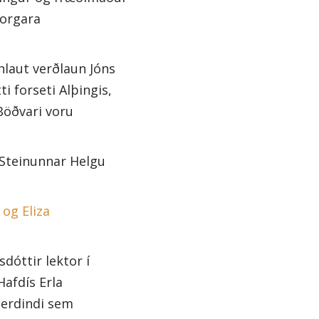
borgara
hlaut verðlaun Jóns
i forseti Alþingis,
Böðvari voru
 Steinunnar Helgu
og Eliza
dóttir lektor í
fdís Erla
 erdindi sem