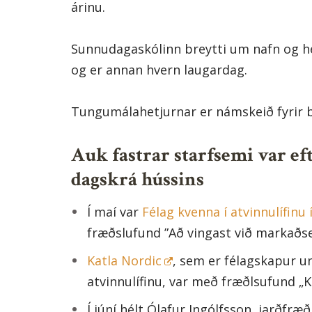
árinu.
Sunnudagaskólinn breytti um nafn og he
og er annan hvern laugardag.
Tungumálahetjurnar er námskeið fyrir 
Auk fastrar starfsemi var ef
dagskrá hússins
Í maí var
Félag kvenna í atvinnulífin
fræðslufund ”Að vingast við markaðse
Katla Nordic
, sem er félagskapur u
atvinnulífinu, var með fræðlsufund „K
Í júní hélt Ólafur Ingólfsson, jarðfr