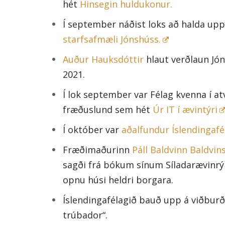
hét
Hinsegin huldukonur.
Í september náðist loks að halda up
starfsafmæli Jónshúss.
Auður Hauksdóttir
hlaut verðlaun Jón
2021.
Í lok september var Félag kvenna í at
fræðuslund sem hét
Úr IT í ævintýri
Í október var
aðalfundur Íslendingafé
Fræðimaðurinn
Páll Baldvinn Baldvin
sagði frá bókum sínum Síladarævinrýr
opnu húsi heldri borgara.
Íslendingafélagið bauð upp á viðbur
trúbador“.