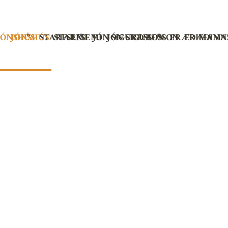
Jónshús
JÓNSHÚS
JÓNSHÚS
STARFSEMI
STARFSEMI
JÓN SIGURÐSSON
JÓN SIGURÐSSON
FRÆÐIMANNS
FRÆÐIMA