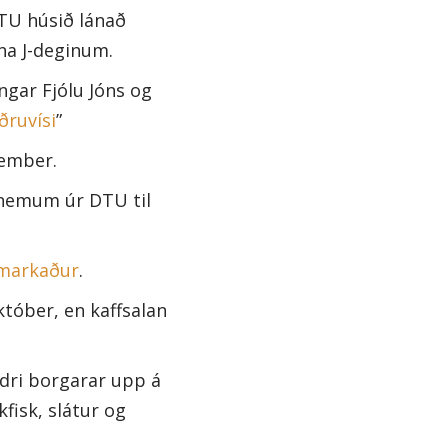
TU húsið lánað
na J-deginum.
gar Fjólu Jóns og
ðruvísi
”
vember.
 nemum úr DTU til
amarkaður
.
tóber, en kaffsalan
dri borgarar upp á
fisk, slátur og