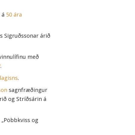
p á
50 ára
s Sigruðssonar árið
vinnulífinu með
.
lagisns
.
son
sagnfræðingur
ið og Stríðsárin á
ð „Pöbbkviss og