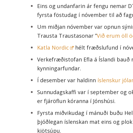
Eins og undanfarin ár fengu nemar D
fyrsta föstudag í nóvember til að fag
Um miðjan nóvember var opnun sýnin
Trausta Traustasonar ”
Við erum öll ö
Katla Nordic
hélt fræðslufund í nó
Verkefræðistofan Efla á Íslandi bauð
kynningarfundar.
Í desember var haldinn
íslenskur jól
Sunnudagskaffi var í september og ok
er fjáröflun kóranna í Jónshúsi.
Fyrsta miðvikudag í mánuði buðu Hel
þjóðlegan íslenskan mat eins og plokk
kjötsúpu.