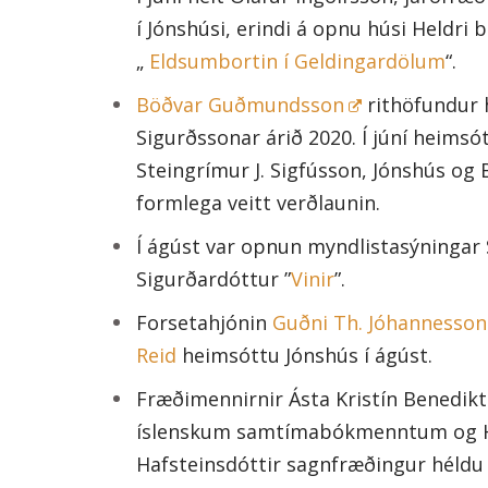
í Jónshúsi, erindi á opnu húsi Heldri 
„
Eldsumbortin í Geldingardölum
“.
Böðvar Guðmundsson
rithöfundur 
Sigurðssonar árið 2020. Í júní heimsótt
Steingrímur J. Sigfússon, Jónshús og 
formlega veitt verðlaunin.
Í ágúst var opnun myndlistasýningar
Sigurðardóttur ”
Vinir
”.
Forsetahjónin
Guðni Th. Jóhannesson 
Reid
heimsóttu Jónshús í ágúst.
Fræðimennirnir Ásta Kristín Benedikts
íslenskum samtímabókmenntum og Ha
Hafsteinsdóttir sagnfræðingur héldu