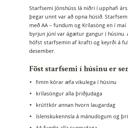
Starfsemi Jónshúss lá niðri í upphafi árs
þegar unnt var að opna húsið. Starfsem
með AA – fundum og Krílasöng en í maí b
byrjun júní var ágætur gangur í húsinu.
hófst starfsemin af krafti og keyrði á fu
desember.
Föst starfsemi í húsinu er se
fimm kórar æfa vikulega í húsinu
krílasöngur alla þriðjudaga
krúttkór annan hvorn laugardag
íslenskukennsla á mánudögum og þr
AA fundir alla sunnudaga