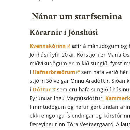
Nánar um starfsemina
Kórarnir í Jónshúsi
Kvennakórinn
æfir á mánudögum og h
Jónhúsi í yfir 20 ár. Kórstjóri er María 
miðvikudögum er mikið sungið, fyrst m
í
Hafnarbræðrum
sem hafa verið hér 
stjórn Sólveigar Önnu Aradóttir. Síðan 
í
Dóttur
sem eru hafa sungið í húsinu í
Eyrúnuar Ingu Magnúsdóttur.
Kammerkó
fimmtudögum og hefur gert undanfarin e
ekki eingöngu Íslendingar og kórstórinn
færeyingurinn Tóra Vestaergaard. Á la