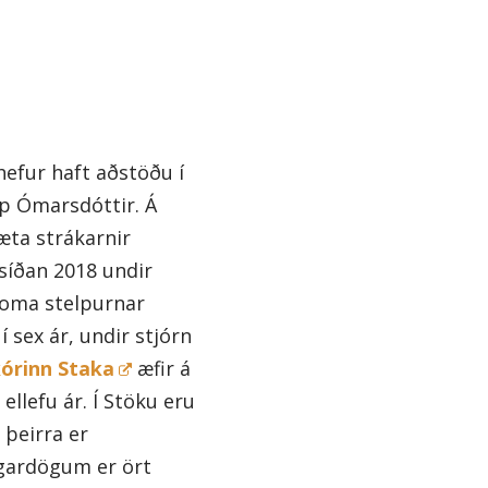
efur haft aðstöðu í
Ösp Ómarsdóttir. Á
æta strákarnir
síðan 2018 undir
koma stelpurnar
 sex ár, undir stjórn
rinn Staka
æfir á
llefu ár. Í Stöku eru
 þeirra er
ugardögum er ört