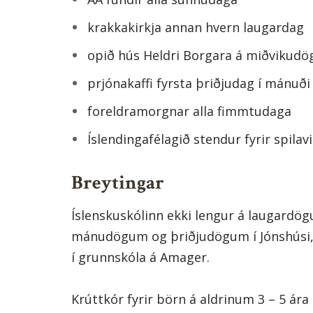
krakkakirkja annan hvern laugardag
opið hús Heldri Borgara á miðvikud
prjónakaffi fyrsta þriðjudag í mánuði
foreldramorgnar alla fimmtudaga
Íslendingafélagið stendur fyrir spilav
Breytingar
Íslenskuskólinn ekki lengur á laugardög
mánudögum og þriðjudögum í Jónshúsi
í grunnskóla á Amager.
Krúttkór fyrir börn á aldrinum 3 – 5 ára