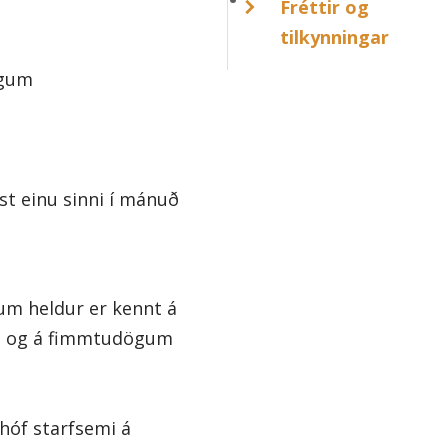
Fréttir og
tilkynningar
ögum
ist einu sinni í mánuð
um heldur er kennt á
, og á fimmtudögum
 hóf starfsemi á